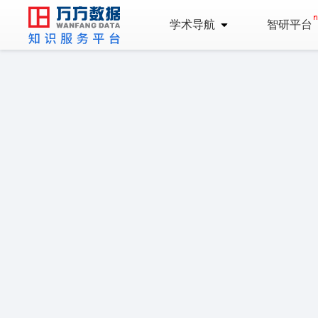
学术导航
智研平台