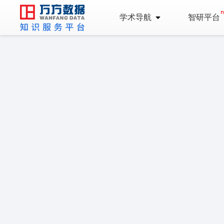
学术导航
智研平台