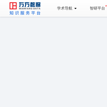
学术导航
智研平台