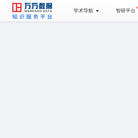
学术导航
智研平台