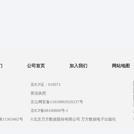
们
公司首页
加入我们
网站地图
京ICP证：010071
营业执照
京公网安备11010802020237号
）
京ICP备08100800号-1
1363462号
©北京万方数据股份有限公司 万方数据电子出版社