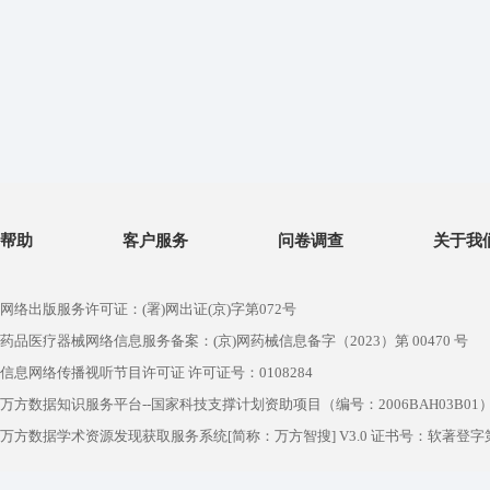
帮助
客户服务
问卷调查
关于我
网络出版服务许可证：(署)网出证(京)字第072号
药品医疗器械网络信息服务备案：(京)网药械信息备字（2023）第 00470 号
信息网络传播视听节目许可证 许可证号：0108284
万方数据知识服务平台--国家科技支撑计划资助项目（编号：2006BAH03B01
万方数据学术资源发现获取服务系统[简称：万方智搜] V3.0 证书号：软著登字第1