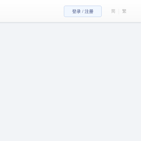
简
繁
登录 / 注册