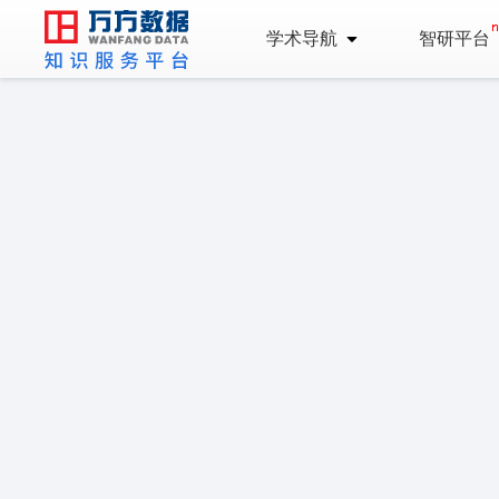
学术导航
智研平台