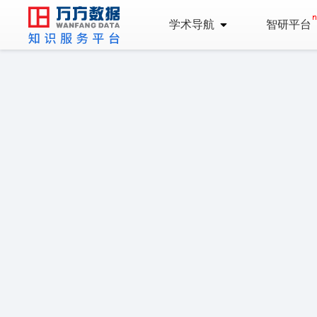
学术导航
智研平台