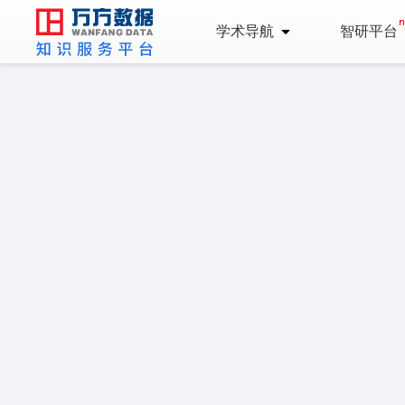
学术导航
智研平台