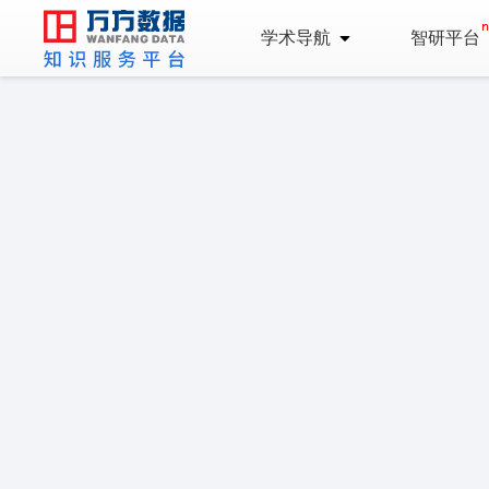
学术导航
智研平台