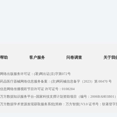
帮助
客户服务
问卷调查
关于我
网络出版服务许可证：(署)网出证(京)字第072号
药品医疗器械网络信息服务备案：(京)网药械信息备字（2023）第 00470 号
信息网络传播视听节目许可证 许可证号：0108284
万方数据知识服务平台--国家科技支撑计划资助项目（编号：2006BAH03B01
万方数据学术资源发现获取服务系统[简称：万方智搜] V3.0 证书号：软著登字第1