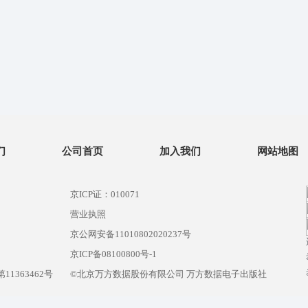
们
公司首页
加入我们
网站地图
京ICP证：010071
营业执照
京公网安备11010802020237号
）
京ICP备08100800号-1
1363462号
©北京万方数据股份有限公司 万方数据电子出版社