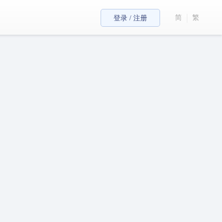
简
繁
登录 / 注册