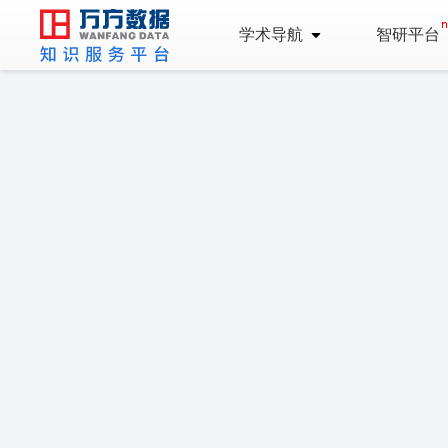
学术导航
智研平台