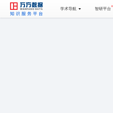
学术导航
智研平台