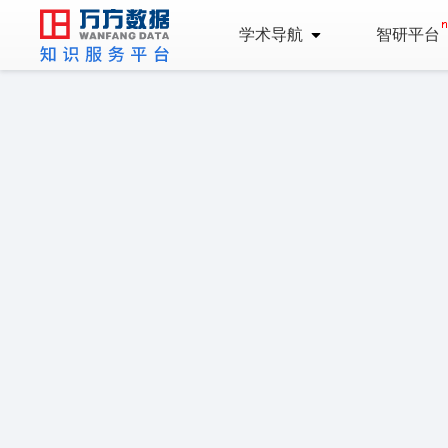
学术导航
智研平台