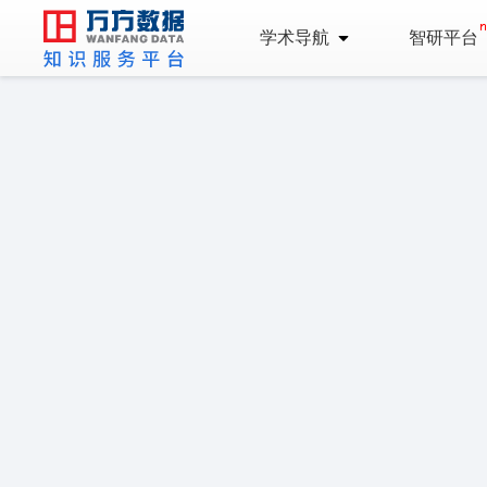
学术导航
智研平台