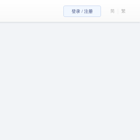
简
繁
登录 / 注册