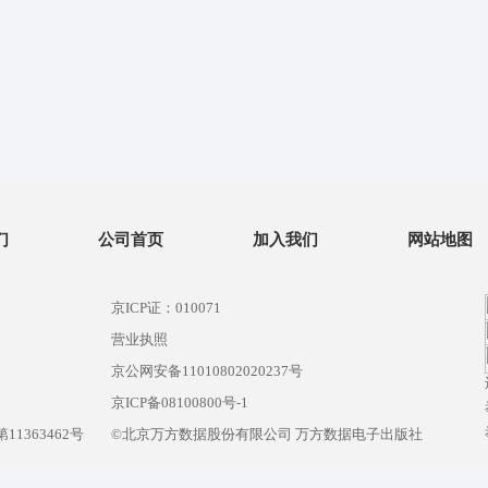
们
公司首页
加入我们
网站地图
京ICP证：010071
营业执照
京公网安备11010802020237号
）
京ICP备08100800号-1
1363462号
©北京万方数据股份有限公司 万方数据电子出版社