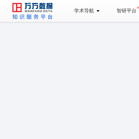
学术导航
智研平台