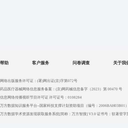
帮助
客户服务
问卷调查
关于我
网络出版服务许可证：(署)网出证(京)字第072号
药品医疗器械网络信息服务备案：(京)网药械信息备字（2023）第 00470 号
信息网络传播视听节目许可证 许可证号：0108284
万方数据知识服务平台--国家科技支撑计划资助项目（编号：2006BAH03B01
万方数据学术资源发现获取服务系统[简称：万方智搜] V3.0 证书号：软著登字第1