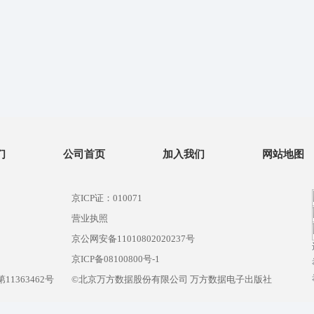
们
公司首页
加入我们
网站地图
京ICP证：010071
营业执照
京公网安备11010802020237号
）
京ICP备08100800号-1
1363462号
©北京万方数据股份有限公司 万方数据电子出版社