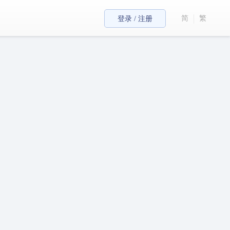
简
繁
登录 / 注册