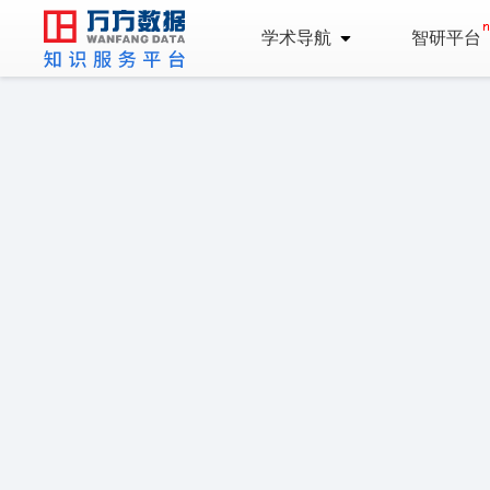
学术导航
智研平台