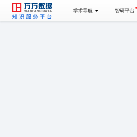
学术导航
智研平台