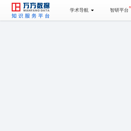
学术导航
智研平台