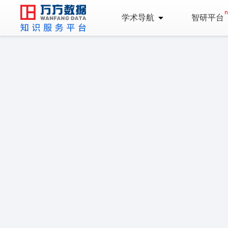
学术导航
智研平台