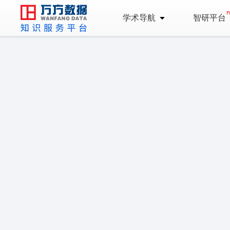
学术导航
智研平台