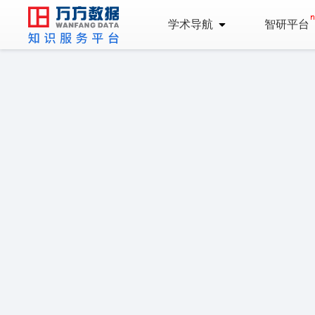
学术导航
智研平台