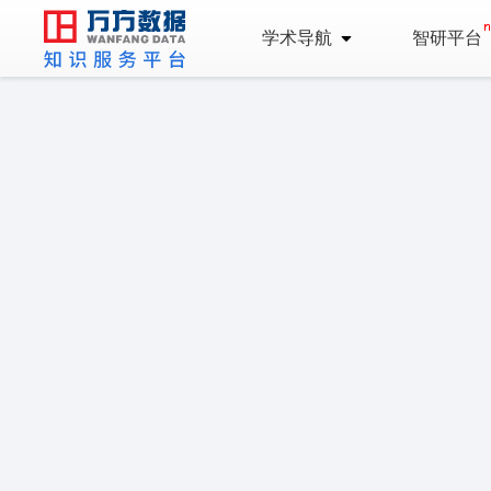
学术导航
智研平台