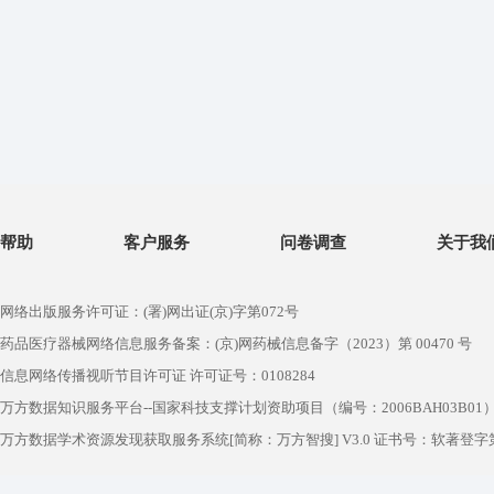
帮助
客户服务
问卷调查
关于我
网络出版服务许可证：(署)网出证(京)字第072号
药品医疗器械网络信息服务备案：(京)网药械信息备字（2023）第 00470 号
信息网络传播视听节目许可证 许可证号：0108284
万方数据知识服务平台--国家科技支撑计划资助项目（编号：2006BAH03B01
万方数据学术资源发现获取服务系统[简称：万方智搜] V3.0 证书号：软著登字第1