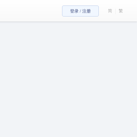
简
繁
登录 / 注册