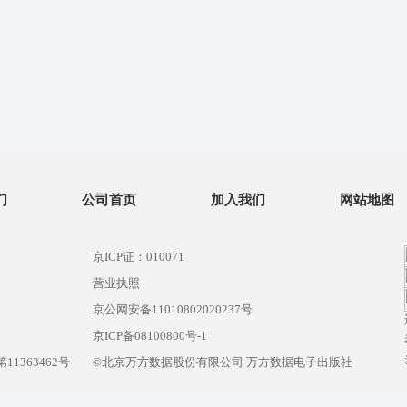
们
公司首页
加入我们
网站地图
京ICP证：010071
营业执照
京公网安备11010802020237号
）
京ICP备08100800号-1
1363462号
©北京万方数据股份有限公司 万方数据电子出版社