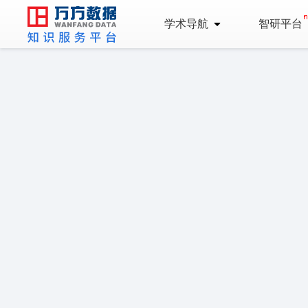
学术导航
智研平台