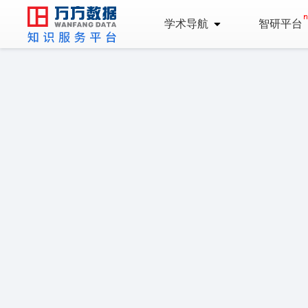
学术导航
智研平台