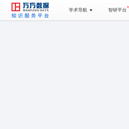
学术导航
智研平台