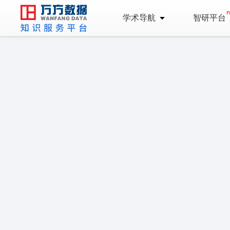
学术导航
智研平台