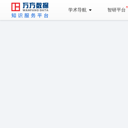
学术导航
智研平台