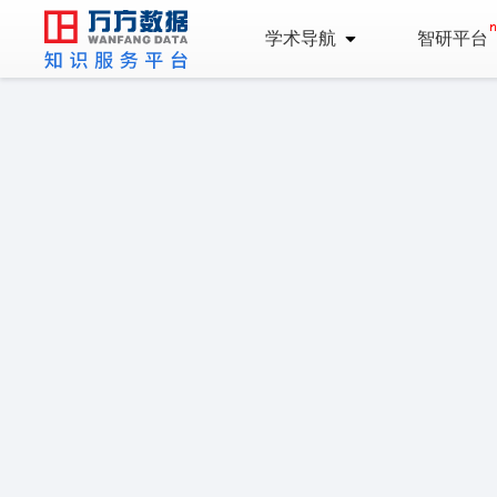
学术导航
智研平台