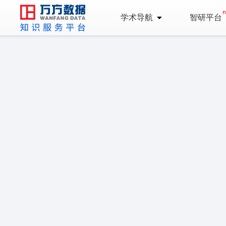
学术导航
智研平台