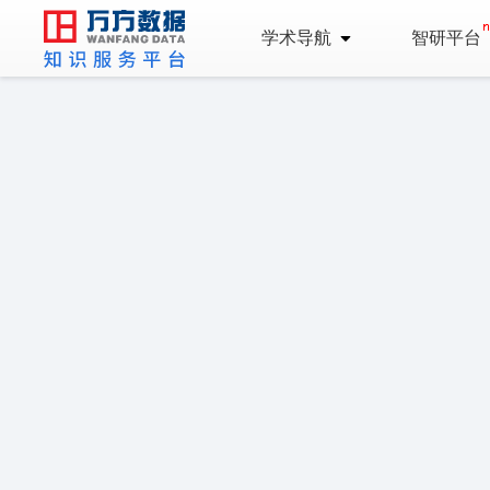
学术导航
智研平台