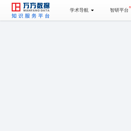
学术导航
智研平台