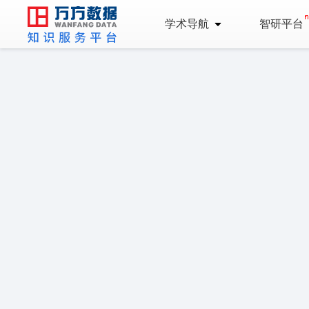
学术导航
智研平台