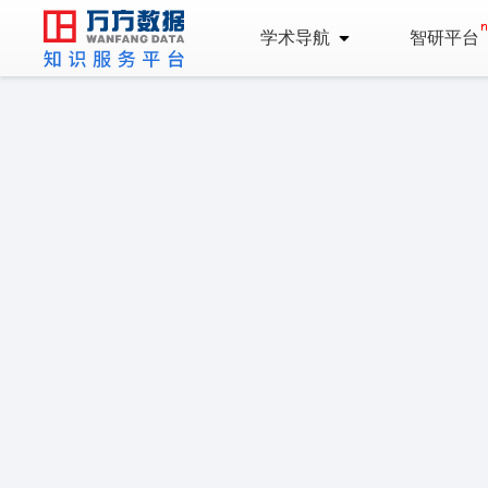
学术导航
智研平台