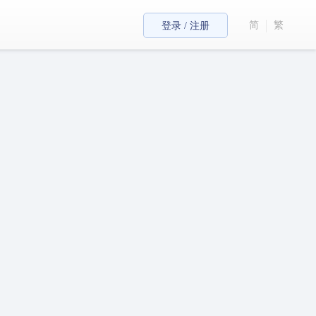
简
繁
登录 / 注册