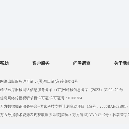
帮助
客户服务
问卷调查
关于我
网络出版服务许可证：(署)网出证(京)字第072号
药品医疗器械网络信息服务备案：(京)网药械信息备字（2023）第 00470 号
信息网络传播视听节目许可证 许可证号：0108284
万方数据知识服务平台--国家科技支撑计划资助项目（编号：2006BAH03B01
万方数据学术资源发现获取服务系统[简称：万方智搜] V3.0 证书号：软著登字第1