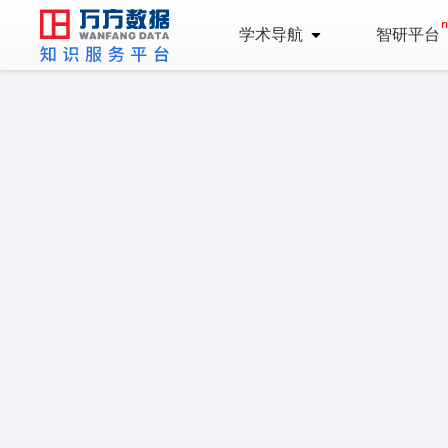
学术导航
智研平台