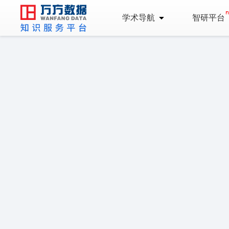
学术导航
智研平台