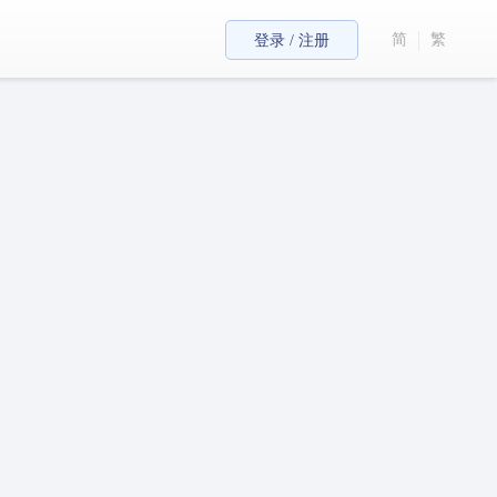
简
繁
登录 / 注册