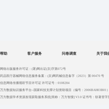
帮助
客户服务
问卷调查
关于我
网络出版服务许可证：(署)网出证(京)字第072号
药品医疗器械网络信息服务备案：(京)网药械信息备字（2023）第 00470 号
信息网络传播视听节目许可证 许可证号：0108284
万方数据知识服务平台--国家科技支撑计划资助项目（编号：2006BAH03B01
万方数据学术资源发现获取服务系统[简称：万方智搜] V3.0 证书号：软著登字第1