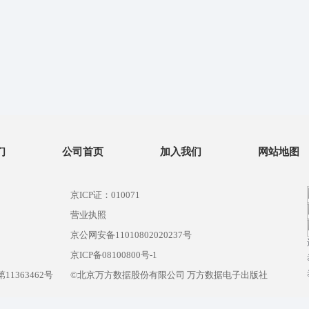
们
公司首页
加入我们
网站地图
京ICP证：010071
营业执照
京公网安备11010802020237号
）
京ICP备08100800号-1
1363462号
©北京万方数据股份有限公司 万方数据电子出版社