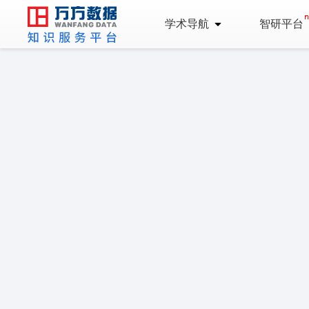
学术导航
智研平台