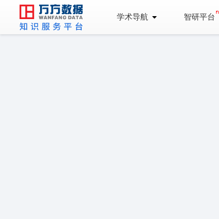
学术导航
智研平台