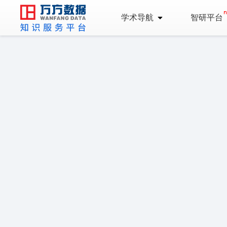
学术导航
智研平台