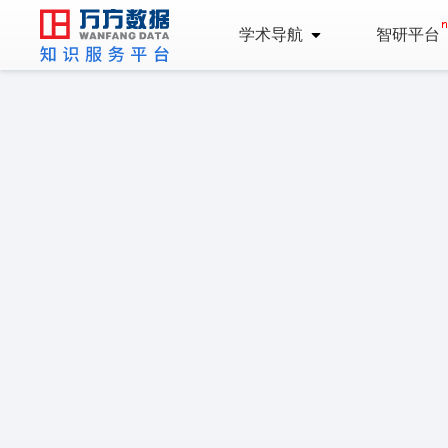
学术导航
智研平台