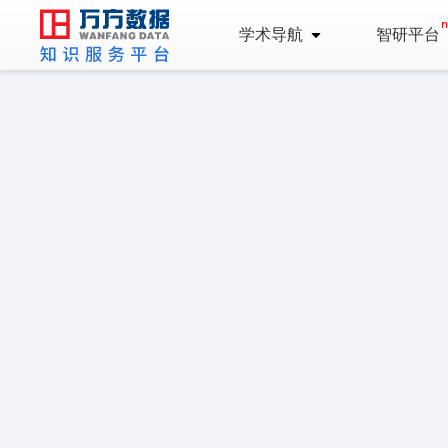
学术导航
智研平台