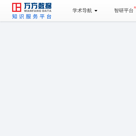
学术导航
智研平台