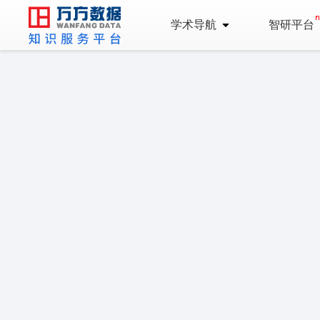
学术导航
智研平台