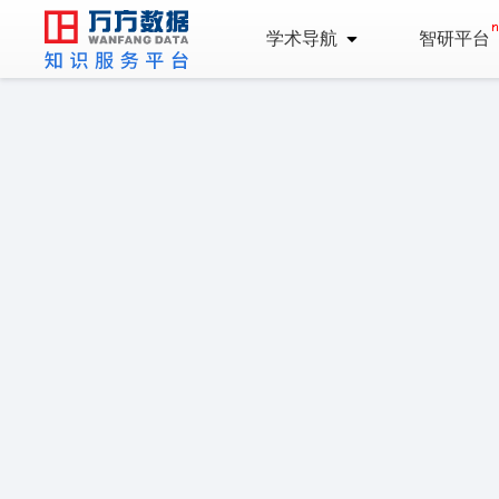
学术导航
智研平台