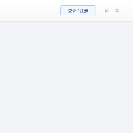
简
繁
登录 / 注册