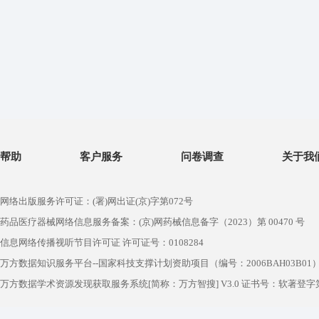
帮助
客户服务
问卷调查
关于我
网络出版服务许可证：(署)网出证(京)字第072号
药品医疗器械网络信息服务备案：(京)网药械信息备字（2023）第 00470 号
信息网络传播视听节目许可证 许可证号：0108284
万方数据知识服务平台--国家科技支撑计划资助项目（编号：2006BAH03B01
万方数据学术资源发现获取服务系统[简称：万方智搜] V3.0 证书号：软著登字第1