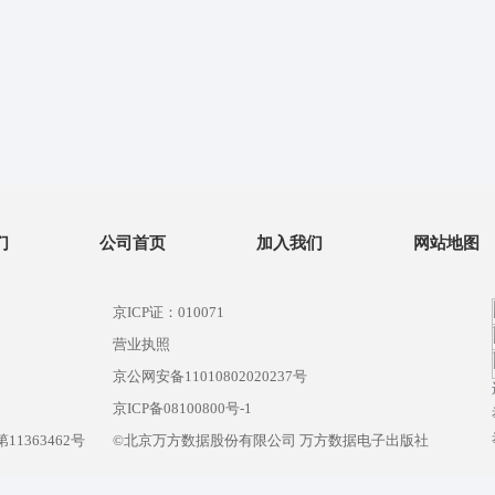
们
公司首页
加入我们
网站地图
京ICP证：010071
营业执照
京公网安备11010802020237号
）
京ICP备08100800号-1
1363462号
©北京万方数据股份有限公司 万方数据电子出版社