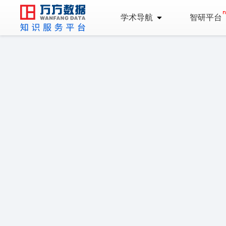
学术导航
智研平台