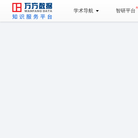
学术导航
智研平台