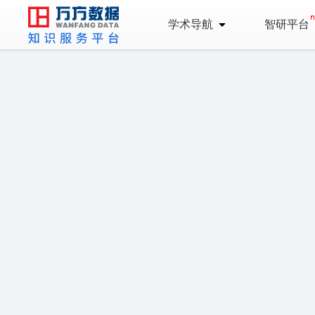
学术导航
智研平台