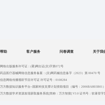
帮助
客户服务
问卷调查
关于我
网络出版服务许可证：(署)网出证(京)字第072号
药品医疗器械网络信息服务备案：(京)网药械信息备字（2023）第 00470 号
信息网络传播视听节目许可证 许可证号：0108284
万方数据知识服务平台--国家科技支撑计划资助项目（编号：2006BAH03B01
万方数据学术资源发现获取服务系统[简称：万方智搜] V3.0 证书号：软著登字第1