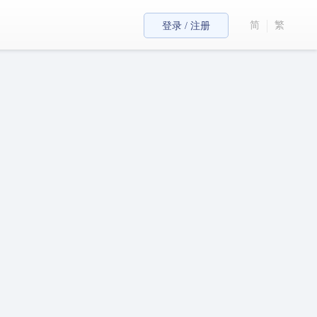
简
繁
登录 / 注册