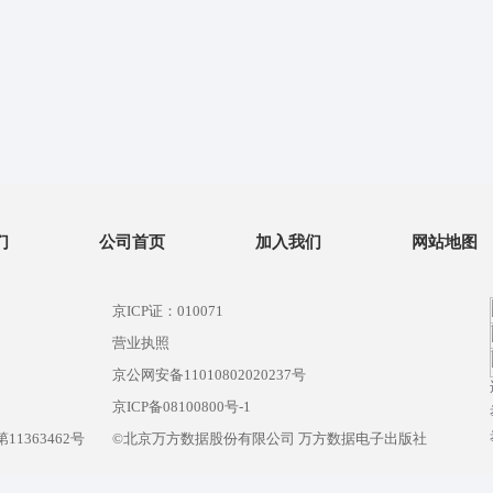
们
公司首页
加入我们
网站地图
京ICP证：010071
营业执照
京公网安备11010802020237号
）
京ICP备08100800号-1
1363462号
©北京万方数据股份有限公司 万方数据电子出版社