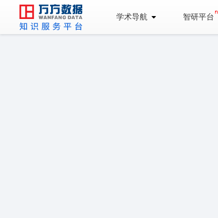
学术导航
智研平台