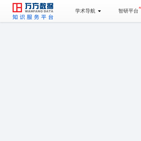
学术导航
智研平台