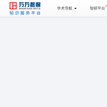
学术导航
智研平台