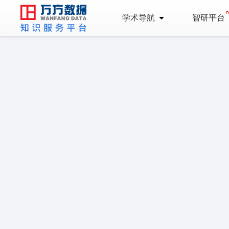
学术导航
智研平台