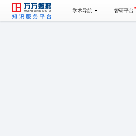
学术导航
智研平台