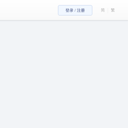
简
繁
登录 / 注册