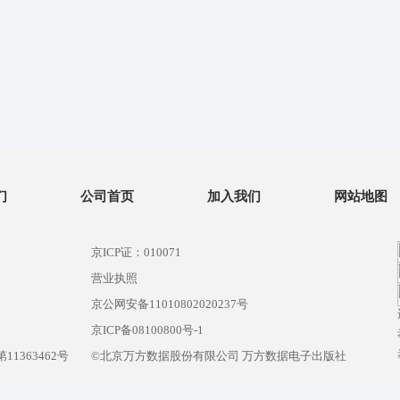
们
公司首页
加入我们
网站地图
京ICP证：010071
营业执照
京公网安备11010802020237号
）
京ICP备08100800号-1
1363462号
©北京万方数据股份有限公司 万方数据电子出版社