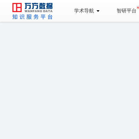
学术导航
智研平台