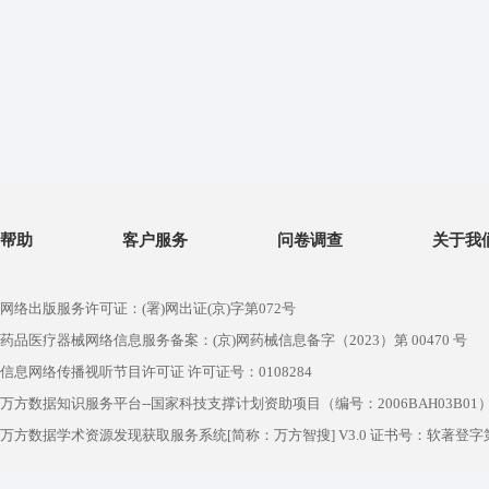
帮助
客户服务
问卷调查
关于我
网络出版服务许可证：(署)网出证(京)字第072号
药品医疗器械网络信息服务备案：(京)网药械信息备字（2023）第 00470 号
信息网络传播视听节目许可证 许可证号：0108284
万方数据知识服务平台--国家科技支撑计划资助项目（编号：2006BAH03B01
万方数据学术资源发现获取服务系统[简称：万方智搜] V3.0 证书号：软著登字第1